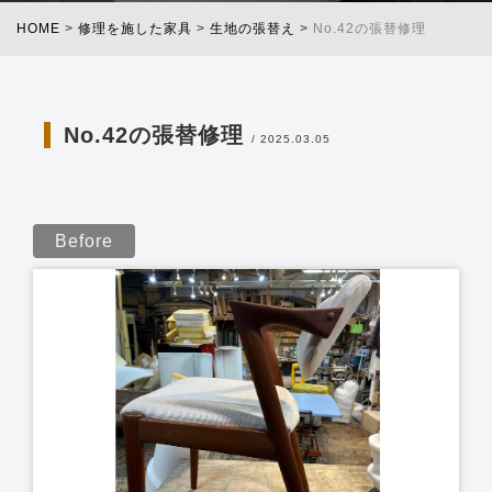
HOME
>
修理を施した家具
>
生地の張替え
>
No.42の張替修理
No.42の張替修理
/ 2025.03.05
Before