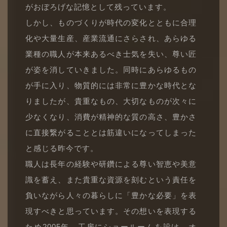
がおぼろげな記憶として残っています。
しかし、ものづくりが時代の変化とともに合理
化や大量生産、産業流通にさらされ、あらゆる
業種の職人が本来あるべき士気を失い、尊い匠
が姿を消していきました。同時にあらゆるもの
が手に入り、物質的には非常に豊かな時代とな
りましたが、貴重なもの、大切なものが次々に
少なくなり、消費が精神的な質の高さ、豊かさ
に直接繋がることとは筋違いになってしまった
と感じる昨今です。
職人は長年の経験や研鑽による尊い智恵や美意
識を蓄え、また貴重な資源を刻むという責任を
負いながら人々の暮らしに「豊かな必要」を表
現すべきと思っています。その想いを表現する
ため2005年、工房にショールームを設け、オ